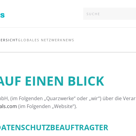
ERSICHT
GLOBALES NETZWERK
NEWS
AUF EINEN BLICK
bH, (im Folgenden „Quarzwerke“ oder „wir“) über die Vera
als.com
(im Folgenden „Website“).
DATENSCHUTZBEAUFTRAGTER