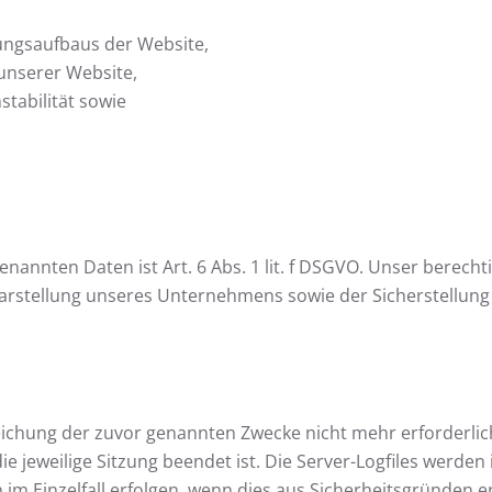
ungsaufbaus der Website,
unserer Website,
tabilität sowie
nannten Daten ist Art. 6 Abs. 1 lit. f DSGVO. Unser berech
arstellung unseres Unternehmens sowie der Sicherstellung v
eichung der zuvor genannten Zwecke nicht mehr erforderlich
 die jeweilige Sitzung beendet ist. Die Server-Logfiles werde
im Einzelfall erfolgen, wenn dies aus Sicherheitsgründen erf