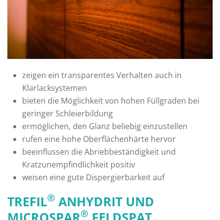
zeigen ein transparentes Verhalten auch in
Klarlacksystemen
bieten die Möglichkeit von hohen Füllgraden bei
geringer Schleierbildung
ermöglichen, den Glanz beliebig einzustellen
rufen eine hohe Oberflächenhärte hervor
beeinflussen die Abriebbeständigkeit und
Kratzunempfindlichkeit positiv
weisen eine gute Dispergierbarkeit auf
®
TREFIL
ANHYDRIT UND
®
MICROSPAR
FELDSPAT